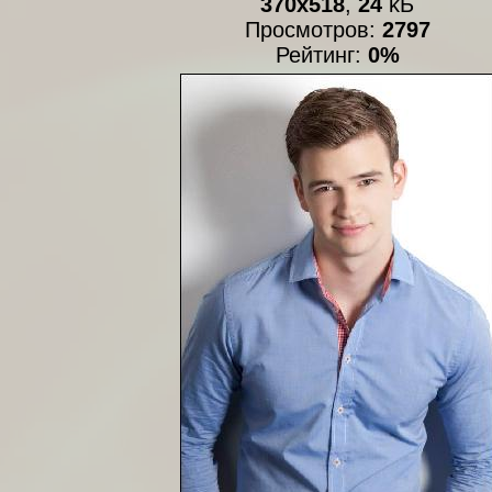
370x518
,
24
kБ
Просмотров:
2797
Рейтинг:
0%