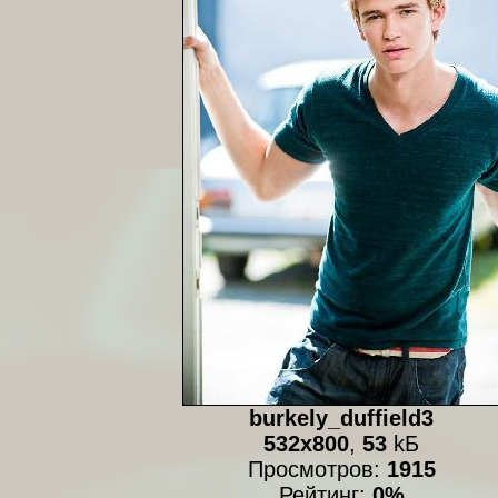
burkely_duffield3
532x800
,
53
kБ
Просмотров:
1915
Рейтинг:
0%