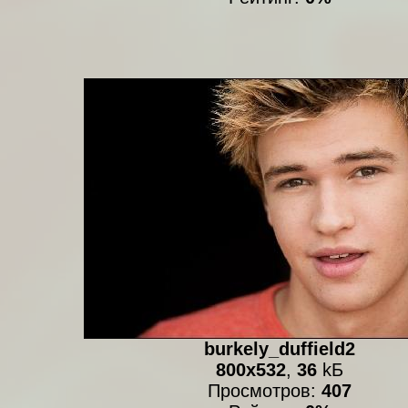
burkely_duffield2
800x532
,
36
kБ
Просмотров:
407