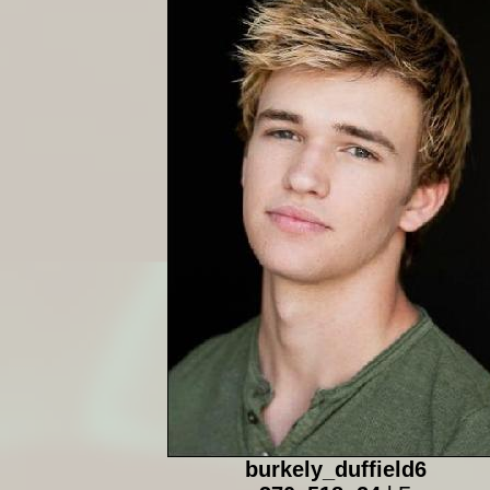
burkely_duffield6