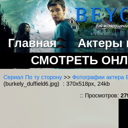
Главная
Актеры 
СМОТРЕТЬ ОН
Сериал По ту сторону
>>
Фотографии актера 
(burkely_duffield6.jpg) : 370x518px, 24kb
:: Просмотров:
27