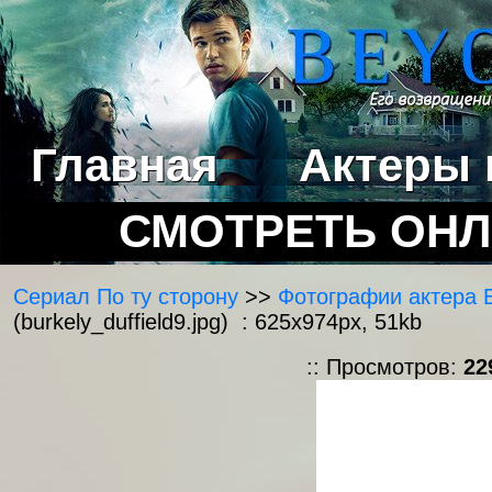
Главная
Актеры 
СМОТРЕТЬ ОН
Сериал По ту сторону
>>
Фотографии актера 
(burkely_duffield9.jpg) : 625x974px, 51kb
:: Просмотров:
22