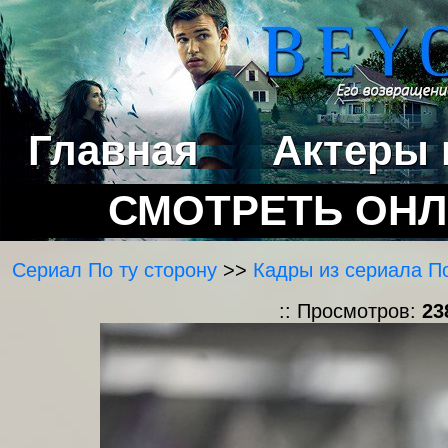
Главная
Актеры 
СМОТРЕТЬ ОН
Сериал По ту сторону
>>
Кадры из сериала По
:: Просмотров:
23