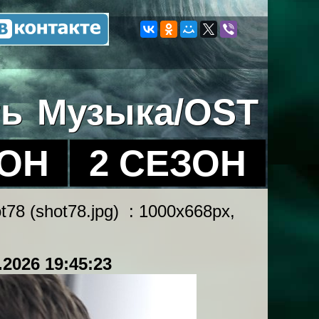
ть
Музыка/OST
ЗОН
2 СЕЗОН
t78 (shot78.jpg) : 1000x668px,
.2026 19:45:23