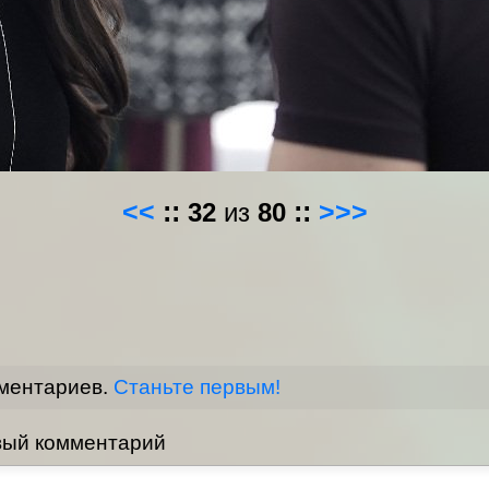
<<
::
32
из
80
::
>>>
мментариев.
Станьте первым!
вый комментарий