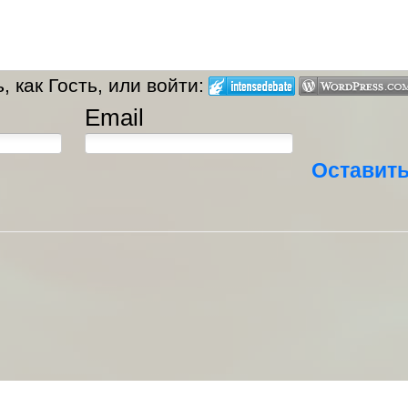
 как Гость, или войти:
Email
Оставит
Телесериал «По ту сторону» / «Beyond» от ABC 