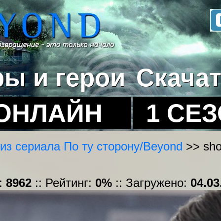
ры и герои
Скача
ОНЛАЙН
1 СЕ
из сериала По ту сторону/Beyond
>> sho
:
8962
:: Рейтинг:
0%
:: Загружено:
04.03