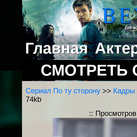
Главная
Акте
СМОТРЕТЬ 
Сериал По ту сторону
>>
Кадры 
74kb
:: Просмотров