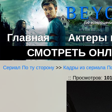
Главная
Актеры 
СМОТРЕТЬ ОН
Сериал По ту сторону
>>
Кадры из сериала По
:: Просмотров:
10