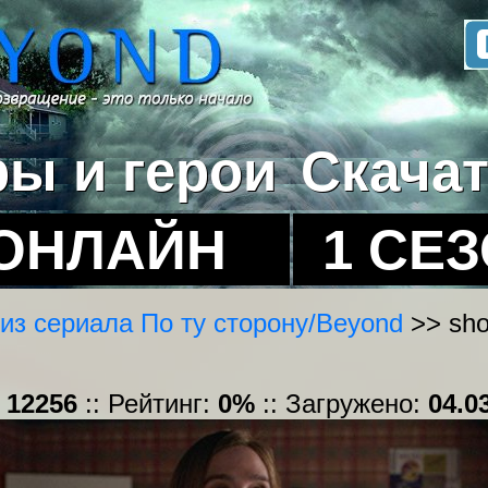
ры и герои
Скача
ОНЛАЙН
1 СЕ
из сериала По ту сторону/Beyond
>> sho
:
12256
:: Рейтинг:
0%
:: Загружено:
04.0