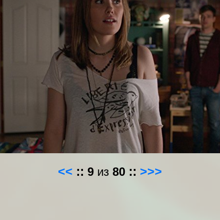
<<
::
9
из
80
::
>>>