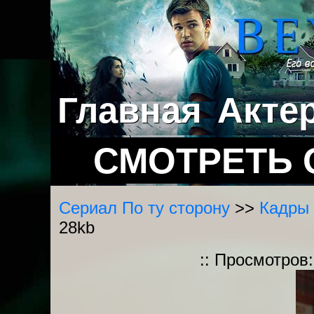
Главная
Акте
СМОТРЕТЬ 
Сериал По ту сторону
>>
Кадры 
28kb
:: Просмотров